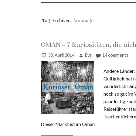
Tag Archives:
Amouage
OMAN – 7 Kuriositäten, die nich
30. April 2014
Eva
14 comments
Andere Länder, a
Gültigkeit hat 
wunderlich Ding
noch so gut im 
paar lustige un
Reiseführer sta
Taschentüchern,
Dieser Markt ist im Oman