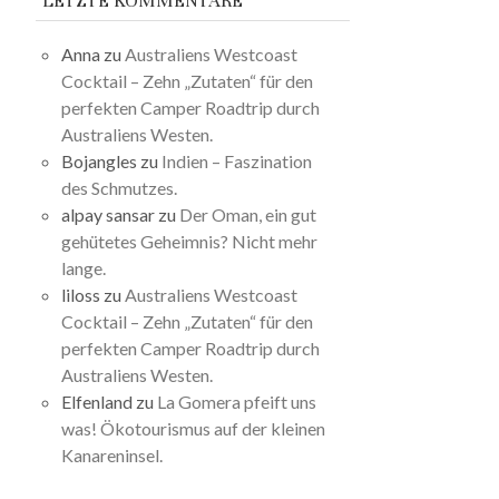
LETZTE KOMMENTARE
Anna
zu
Australiens Westcoast
Cocktail – Zehn „Zutaten“ für den
perfekten Camper Roadtrip durch
Australiens Westen.
Bojangles
zu
Indien – Faszination
des Schmutzes.
alpay sansar
zu
Der Oman, ein gut
gehütetes Geheimnis? Nicht mehr
lange.
liloss
zu
Australiens Westcoast
Cocktail – Zehn „Zutaten“ für den
perfekten Camper Roadtrip durch
Australiens Westen.
Elfenland
zu
La Gomera pfeift uns
was! Ökotourismus auf der kleinen
Kanareninsel.