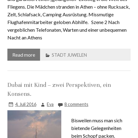
und garantiert einen „gelungenen“ Einstieg in die Welt des
Fliegens. Die Mädchen stranden in Athen – ohne Rucksack,
Zelt, Schlafsack, Camping Ausrüstung. Missmutige
Flughafenmitarbeiter geloben Abhilfe. Szene 2 Nach
vergeblichen Telefonaten, Warten und einer unbequemen
Nacht an Athens
Read more
STADT JUWELEN
Dubai mit Kind – zwei Perspektiven, ein
Konsens.
4. Juli 2016
Eva
8 comments
Bisweilen muss man sich
bietende Gelegenheiten