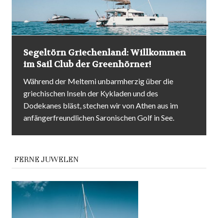
Hotel Cyprianerhof Südtirol:
Sagenhafter Wanderurlaub in König
Laurins Reich.
Immer dieser Zwergenaufstand! Gelten Zwerge
zwar gemeinhin als kämpferisch, ist noch selten
etwas Vernünftiges dabei herausgekommen, wenn
man vor Wut rast und tobt. So hat
FERNE JUWELEN