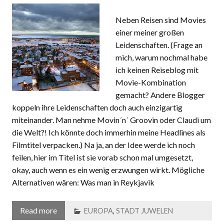
29. Dezember 2014
Eva
16 comments
Neben Reisen sind Movies
einer meiner großen
Leidenschaften. (Frage an
mich, warum nochmal habe
ich keinen Reiseblog mit
Movie-Kombination
gemacht? Andere Blogger
koppeln ihre Leidenschaften doch auch einzigartig
miteinander. Man nehme Movin´n´ Groovin oder Claudi um
die Welt?! Ich könnte doch immerhin meine Headlines als
Filmtitel verpacken.) Na ja, an der Idee werde ich noch
feilen, hier im Titel ist sie vorab schon mal umgesetzt,
okay, auch wenn es ein wenig erzwungen wirkt. Mögliche
Alternativen wären: Was man in Reykjavik
Read more
EUROPA
,
STADT JUWELEN