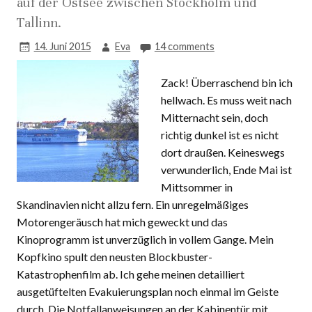
auf der Ostsee zwischen Stockholm und
Tallinn.
14. Juni 2015
Eva
14 comments
Zack! Überraschend bin ich
hellwach. Es muss weit nach
Mitternacht sein, doch
richtig dunkel ist es nicht
dort draußen. Keineswegs
verwunderlich, Ende Mai ist
Mittsommer in
Skandinavien nicht allzu fern. Ein unregelmäßiges
Motorengeräusch hat mich geweckt und das
Kinoprogramm ist unverzüglich in vollem Gange. Mein
Kopfkino spult den neusten Blockbuster-
Katastrophenfilm ab. Ich gehe meinen detailliert
ausgetüftelten Evakuierungsplan noch einmal im Geiste