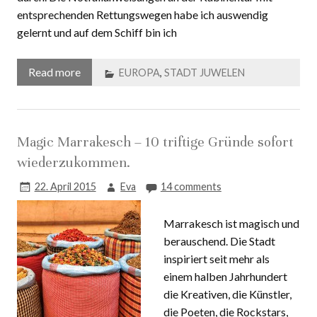
durch. Die Notfallanweisungen an der Kabinentür mit
entsprechenden Rettungswegen habe ich auswendig
gelernt und auf dem Schiff bin ich
Read more
EUROPA
,
STADT JUWELEN
Magic Marrakesch – 10 triftige Gründe sofort
wiederzukommen.
22. April 2015
Eva
14 comments
Marrakesch ist magisch und
berauschend. Die Stadt
inspiriert seit mehr als
einem halben Jahrhundert
die Kreativen, die Künstler,