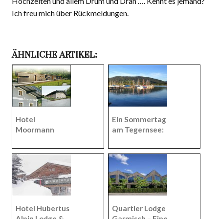
Hochzeiten und allem Drum und Dran …. Kennt es jemand?
Ich freu mich über Rückmeldungen.
ÄHNLICHE ARTIKEL:
Hotel
Ein Sommertag
Moormann
am Tegernsee:
Berge Aschau –
die volle Dosis
Über Nacht in
Oberbayernidyll
Herrn
e
Moormanns
Möbelparadies.
Hotel Hubertus
Quartier Lodge
Alpin Lodge &
Garmisch – Eine