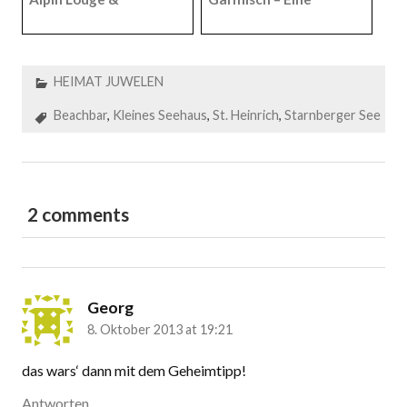
Spa – Auszeit in
Heimat in den
Bayerisch
Bergen
Sibirien
HEIMAT JUWELEN
Beachbar
,
Kleines Seehaus
,
St. Heinrich
,
Starnberger See
2 comments
Georg
8. Oktober 2013 at 19:21
das wars‘ dann mit dem Geheimtipp!
Antworten