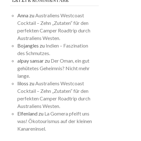
LETZTE KOMMENTARE
Anna
zu
Australiens Westcoast
Cocktail – Zehn „Zutaten“ für den
perfekten Camper Roadtrip durch
Australiens Westen.
Bojangles
zu
Indien – Faszination
des Schmutzes.
alpay sansar
zu
Der Oman, ein gut
gehütetes Geheimnis? Nicht mehr
lange.
liloss
zu
Australiens Westcoast
Cocktail – Zehn „Zutaten“ für den
perfekten Camper Roadtrip durch
Australiens Westen.
Elfenland
zu
La Gomera pfeift uns
was! Ökotourismus auf der kleinen
Kanareninsel.