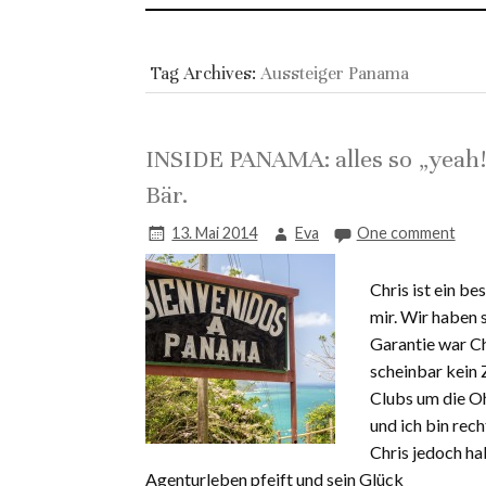
Tag Archives:
Aussteiger Panama
INSIDE PANAMA: alles so „yeah!
Bär.
13. Mai 2014
Eva
One comment
Chris ist ein b
mir. Wir haben
Garantie war Ch
scheinbar kein 
Clubs um die Oh
und ich bin rec
Chris jedoch ha
Agenturleben pfeift und sein Glück