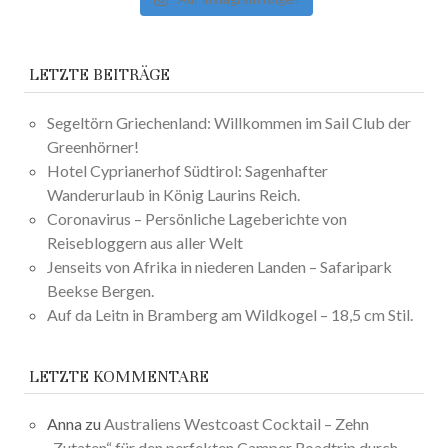
LETZTE BEITRÄGE
Segeltörn Griechenland: Willkommen im Sail Club der
Greenhörner!
Hotel Cyprianerhof Südtirol: Sagenhafter
Wanderurlaub in König Laurins Reich.
Coronavirus – Persönliche Lageberichte von
Reisebloggern aus aller Welt
Jenseits von Afrika in niederen Landen – Safaripark
Beekse Bergen.
Auf da Leitn in Bramberg am Wildkogel – 18,5 cm Stil.
LETZTE KOMMENTARE
Anna
zu
Australiens Westcoast Cocktail – Zehn
„Zutaten“ für den perfekten Camper Roadtrip durch