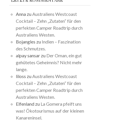
LETZTE KOMMENTARE
Anna
zu
Australiens Westcoast
Cocktail – Zehn „Zutaten“ für den
perfekten Camper Roadtrip durch
Australiens Westen.
Bojangles
zu
Indien – Faszination
des Schmutzes.
alpay sansar
zu
Der Oman, ein gut
gehütetes Geheimnis? Nicht mehr
lange.
liloss
zu
Australiens Westcoast
Cocktail – Zehn „Zutaten“ für den
perfekten Camper Roadtrip durch
Australiens Westen.
Elfenland
zu
La Gomera pfeift uns
was! Ökotourismus auf der kleinen
Kanareninsel.