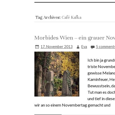
Tag Archives:
Café Kafka
Morbides Wien – ein grauer Nov
17. November 2013
Eva
5 comment
Ich bin ja grun
triste November
gewisse Melanch
Kaminfeuer, He
Bewusstsein, da
Tut man es doch
und tief in die
wir an so einem Novembertag gemacht und