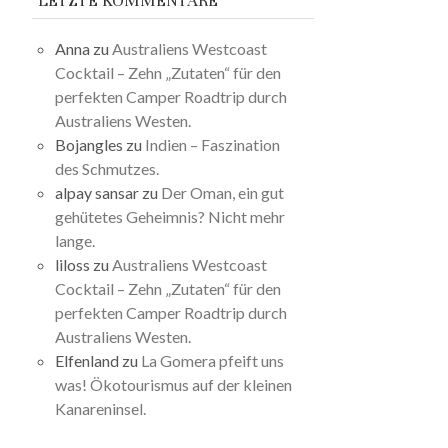
LETZTE KOMMENTARE
Anna
zu
Australiens Westcoast
Cocktail – Zehn „Zutaten“ für den
perfekten Camper Roadtrip durch
Australiens Westen.
Bojangles
zu
Indien – Faszination
des Schmutzes.
alpay sansar
zu
Der Oman, ein gut
gehütetes Geheimnis? Nicht mehr
lange.
liloss
zu
Australiens Westcoast
Cocktail – Zehn „Zutaten“ für den
perfekten Camper Roadtrip durch
Australiens Westen.
Elfenland
zu
La Gomera pfeift uns
was! Ökotourismus auf der kleinen
Kanareninsel.