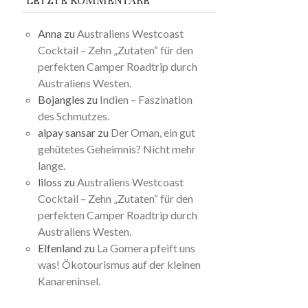
LETZTE KOMMENTARE
Anna
zu
Australiens Westcoast
Cocktail – Zehn „Zutaten“ für den
perfekten Camper Roadtrip durch
Australiens Westen.
Bojangles
zu
Indien – Faszination
des Schmutzes.
alpay sansar
zu
Der Oman, ein gut
gehütetes Geheimnis? Nicht mehr
lange.
liloss
zu
Australiens Westcoast
Cocktail – Zehn „Zutaten“ für den
perfekten Camper Roadtrip durch
Australiens Westen.
Elfenland
zu
La Gomera pfeift uns
was! Ökotourismus auf der kleinen
Kanareninsel.