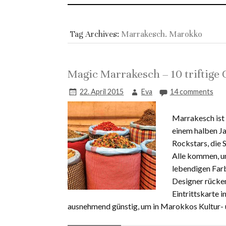
Tag Archives:
Marrakesch. Marokko
Magic Marrakesch – 10 triftig
22. April 2015
Eva
14 comments
Marrakesch ist 
einem halben Jah
Rockstars, die S
Alle kommen, um
lebendigen Far
Designer rücken
Eintrittskarte i
ausnehmend günstig, um in Marokkos Kultur- 