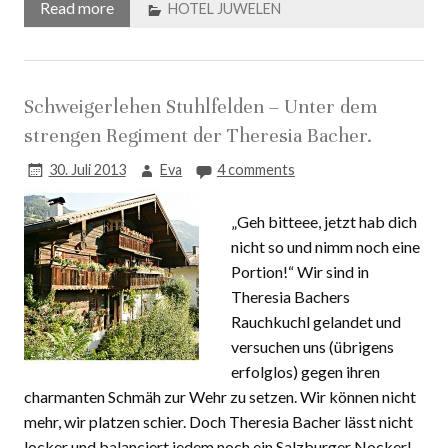
Read more
HOTEL JUWELEN
Schweigerlehen Stuhlfelden – Unter dem
strengen Regiment der Theresia Bacher.
30. Juli 2013
Eva
4 comments
„Geh bitteee, jetzt hab dich
nicht so und nimm noch eine
Portion!“ Wir sind in
Theresia Bachers
Rauchkuchl gelandet und
versuchen uns (übrigens
erfolglos) gegen ihren
charmanten Schmäh zur Wehr zu setzen. Wir können nicht
mehr, wir platzen schier. Doch Theresia Bacher lässt nicht
locker und balanciert jedem noch ein Salzburger Nockerl