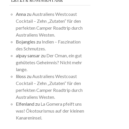
LETZTE KOMMENTARE
Anna
zu
Australiens Westcoast
Cocktail – Zehn „Zutaten“ für den
perfekten Camper Roadtrip durch
Australiens Westen.
Bojangles
zu
Indien – Faszination
des Schmutzes.
alpay sansar
zu
Der Oman, ein gut
gehütetes Geheimnis? Nicht mehr
lange.
liloss
zu
Australiens Westcoast
Cocktail – Zehn „Zutaten“ für den
perfekten Camper Roadtrip durch
Australiens Westen.
Elfenland
zu
La Gomera pfeift uns
was! Ökotourismus auf der kleinen
Kanareninsel.