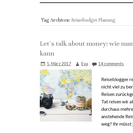
Tag Archives:
Reisebudget Planung
Let´s talk about money: wie man 
kann
5. März 2017
Eva
14 comments
Reiseblogger rei
nicht viel zu b
Reisen zurückgr
Tat reisen wir a
durchaus mehrer
anstehende Reis
weg? Ihr müsst 