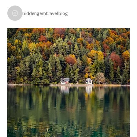
hiddengemtravelblog