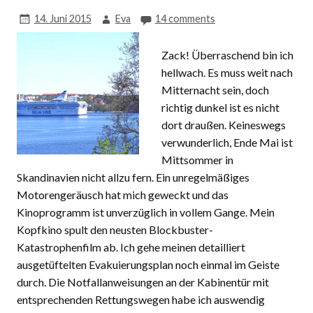
14. Juni 2015
Eva
14 comments
Zack! Überraschend bin ich
hellwach. Es muss weit nach
Mitternacht sein, doch
richtig dunkel ist es nicht
dort draußen. Keineswegs
verwunderlich, Ende Mai ist
Mittsommer in
Skandinavien nicht allzu fern. Ein unregelmäßiges
Motorengeräusch hat mich geweckt und das
Kinoprogramm ist unverzüglich in vollem Gange. Mein
Kopfkino spult den neusten Blockbuster-
Katastrophenfilm ab. Ich gehe meinen detailliert
ausgetüftelten Evakuierungsplan noch einmal im Geiste
durch. Die Notfallanweisungen an der Kabinentür mit
entsprechenden Rettungswegen habe ich auswendig