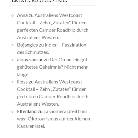
LETZTE KOMMENTARE
Anna
zu
Australiens Westcoast
Cocktail – Zehn „Zutaten“ für den
perfekten Camper Roadtrip durch
Australiens Westen.
Bojangles
zu
Indien – Faszination
des Schmutzes.
alpay sansar
zu
Der Oman, ein gut
gehütetes Geheimnis? Nicht mehr
lange.
liloss
zu
Australiens Westcoast
Cocktail – Zehn „Zutaten“ für den
perfekten Camper Roadtrip durch
Australiens Westen.
Elfenland
zu
La Gomera pfeift uns
was! Ökotourismus auf der kleinen
Kanareninsel.