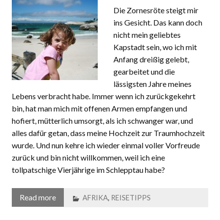
Die Zornesröte steigt mir
ins Gesicht. Das kann doch
nicht mein geliebtes
Kapstadt sein, wo ich mit
Anfang dreißig gelebt,
gearbeitet und die
lässigsten Jahre meines
Lebens verbracht habe. Immer wenn ich zurückgekehrt
bin, hat man mich mit offenen Armen empfangen und
hofiert, mütterlich umsorgt, als ich schwanger war, und
alles dafür getan, dass meine Hochzeit zur Traumhochzeit
wurde. Und nun kehre ich wieder einmal voller Vorfreude
zurück und bin nicht willkommen, weil ich eine
tollpatschige Vierjährige im Schlepptau habe?
Read more
AFRIKA
,
REISETIPPS