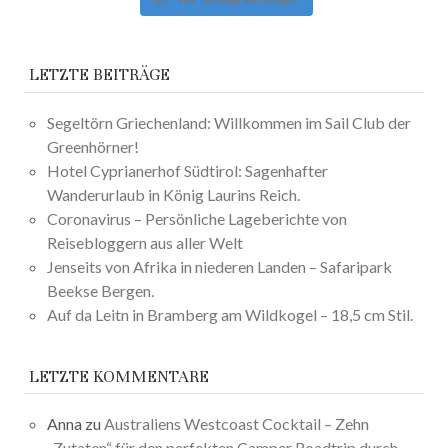
LETZTE BEITRÄGE
Segeltörn Griechenland: Willkommen im Sail Club der
Greenhörner!
Hotel Cyprianerhof Südtirol: Sagenhafter
Wanderurlaub in König Laurins Reich.
Coronavirus – Persönliche Lageberichte von
Reisebloggern aus aller Welt
Jenseits von Afrika in niederen Landen – Safaripark
Beekse Bergen.
Auf da Leitn in Bramberg am Wildkogel – 18,5 cm Stil.
LETZTE KOMMENTARE
Anna
zu
Australiens Westcoast Cocktail – Zehn
„Zutaten“ für den perfekten Camper Roadtrip durch