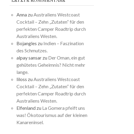
LETZTE KOMMENTARE
Anna
zu
Australiens Westcoast
Cocktail – Zehn „Zutaten“ für den
perfekten Camper Roadtrip durch
Australiens Westen.
Bojangles
zu
Indien – Faszination
des Schmutzes.
alpay sansar
zu
Der Oman, ein gut
gehütetes Geheimnis? Nicht mehr
lange.
liloss
zu
Australiens Westcoast
Cocktail – Zehn „Zutaten“ für den
perfekten Camper Roadtrip durch
Australiens Westen.
Elfenland
zu
La Gomera pfeift uns
was! Ökotourismus auf der kleinen
Kanareninsel.