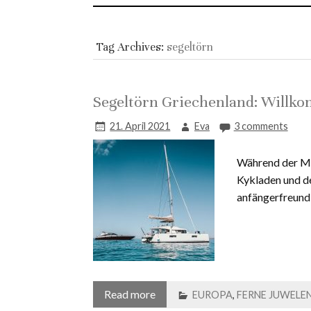
Tag Archives:
segeltörn
Segeltörn Griechenland: Willko
21. April 2021
Eva
3 comments
Während der Me
Kykladen und de
anfängerfreundl
Read more
EUROPA
,
FERNE JUWELE