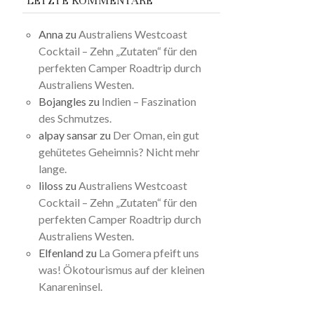
LETZTE KOMMENTARE
Anna
zu
Australiens Westcoast
Cocktail – Zehn „Zutaten“ für den
perfekten Camper Roadtrip durch
Australiens Westen.
Bojangles
zu
Indien – Faszination
des Schmutzes.
alpay sansar
zu
Der Oman, ein gut
gehütetes Geheimnis? Nicht mehr
lange.
liloss
zu
Australiens Westcoast
Cocktail – Zehn „Zutaten“ für den
perfekten Camper Roadtrip durch
Australiens Westen.
Elfenland
zu
La Gomera pfeift uns
was! Ökotourismus auf der kleinen
Kanareninsel.