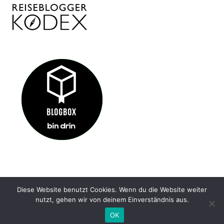
Diese Website benutzt Cookies. Wenn du die Website weiter
IMPRESSUM
KONTAKT
DATENSCHUTZ
nutzt, gehen wir von deinem Einverständnis aus.
@ HIDDENGEM.DE 2022
OK