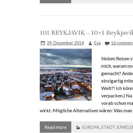
101 REYKJAVIK – 10+1 Reykjavik
29. Dezember 2014
Eva
16 commen
Neben Reisen si
mich, warum no
gemacht? Ander
einzigartig mit
Welt?! Ich könn
verpacken.) Na j
vorab schon ma
wirkt. Mögliche Alternativen wären: Was man 
Read more
EUROPA
,
STADT JUWELE