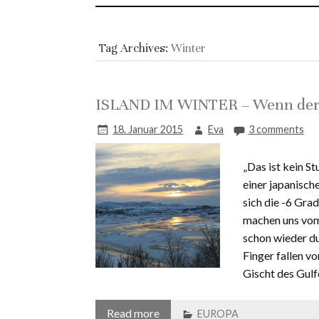
Tag Archives:
Winter
ISLAND IM WINTER – Wenn der 
18. Januar 2015
Eva
3 comments
„Das ist kein S
einer japanisch
sich die -6 Gra
machen uns vom 
schon wieder dun
Finger fallen v
Gischt des Gulf
Read more
EUROPA