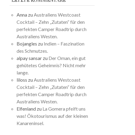
LETZTE KOMMENTARE
Anna
zu
Australiens Westcoast
Cocktail – Zehn „Zutaten“ für den
perfekten Camper Roadtrip durch
Australiens Westen.
Bojangles
zu
Indien – Faszination
des Schmutzes.
alpay sansar
zu
Der Oman, ein gut
gehütetes Geheimnis? Nicht mehr
lange.
liloss
zu
Australiens Westcoast
Cocktail – Zehn „Zutaten“ für den
perfekten Camper Roadtrip durch
Australiens Westen.
Elfenland
zu
La Gomera pfeift uns
was! Ökotourismus auf der kleinen
Kanareninsel.