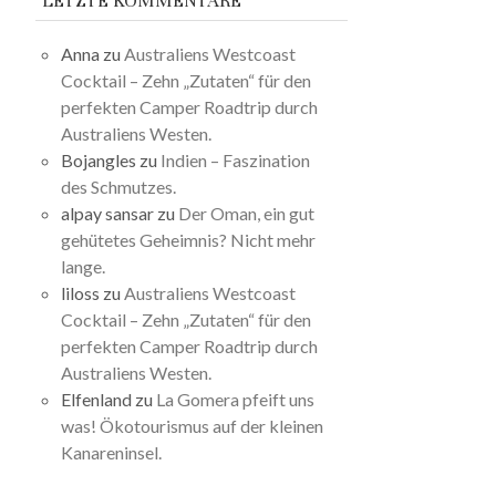
LETZTE KOMMENTARE
Anna
zu
Australiens Westcoast
Cocktail – Zehn „Zutaten“ für den
perfekten Camper Roadtrip durch
Australiens Westen.
Bojangles
zu
Indien – Faszination
des Schmutzes.
alpay sansar
zu
Der Oman, ein gut
gehütetes Geheimnis? Nicht mehr
lange.
liloss
zu
Australiens Westcoast
Cocktail – Zehn „Zutaten“ für den
perfekten Camper Roadtrip durch
Australiens Westen.
Elfenland
zu
La Gomera pfeift uns
was! Ökotourismus auf der kleinen
Kanareninsel.