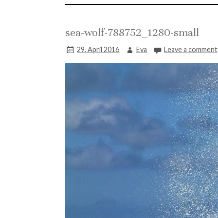
sea-wolf-788752_1280-small
29. April 2016
Eva
Leave a comment