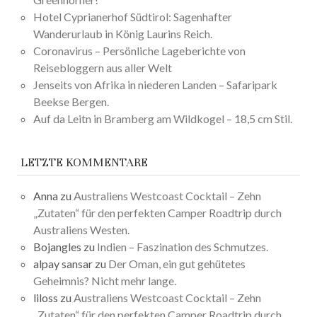
Hotel Cyprianerhof Südtirol: Sagenhafter
Wanderurlaub in König Laurins Reich.
Coronavirus – Persönliche Lageberichte von
Reisebloggern aus aller Welt
Jenseits von Afrika in niederen Landen – Safaripark
Beekse Bergen.
Auf da Leitn in Bramberg am Wildkogel – 18,5 cm Stil.
LETZTE KOMMENTARE
Anna
zu
Australiens Westcoast Cocktail – Zehn
„Zutaten“ für den perfekten Camper Roadtrip durch
Australiens Westen.
Bojangles
zu
Indien – Faszination des Schmutzes.
alpay sansar
zu
Der Oman, ein gut gehütetes
Geheimnis? Nicht mehr lange.
liloss
zu
Australiens Westcoast Cocktail – Zehn
„Zutaten“ für den perfekten Camper Roadtrip durch