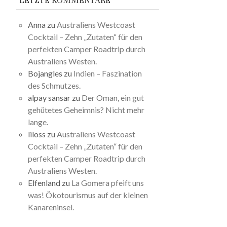
LETZTE KOMMENTARE
Anna
zu
Australiens Westcoast
Cocktail – Zehn „Zutaten“ für den
perfekten Camper Roadtrip durch
Australiens Westen.
Bojangles
zu
Indien – Faszination
des Schmutzes.
alpay sansar
zu
Der Oman, ein gut
gehütetes Geheimnis? Nicht mehr
lange.
liloss
zu
Australiens Westcoast
Cocktail – Zehn „Zutaten“ für den
perfekten Camper Roadtrip durch
Australiens Westen.
Elfenland
zu
La Gomera pfeift uns
was! Ökotourismus auf der kleinen
Kanareninsel.