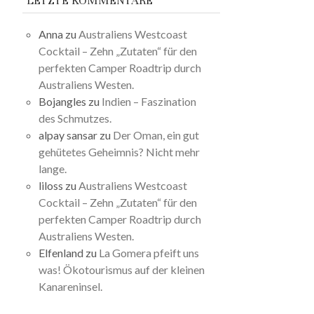
LETZTE KOMMENTARE
Anna
zu
Australiens Westcoast
Cocktail – Zehn „Zutaten“ für den
perfekten Camper Roadtrip durch
Australiens Westen.
Bojangles
zu
Indien – Faszination
des Schmutzes.
alpay sansar
zu
Der Oman, ein gut
gehütetes Geheimnis? Nicht mehr
lange.
liloss
zu
Australiens Westcoast
Cocktail – Zehn „Zutaten“ für den
perfekten Camper Roadtrip durch
Australiens Westen.
Elfenland
zu
La Gomera pfeift uns
was! Ökotourismus auf der kleinen
Kanareninsel.