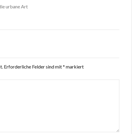
die urbane Art
t.
Erforderliche Felder sind mit
*
markiert