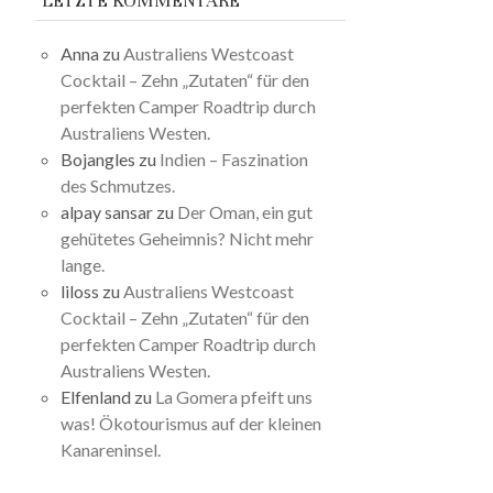
LETZTE KOMMENTARE
Anna
zu
Australiens Westcoast
Cocktail – Zehn „Zutaten“ für den
perfekten Camper Roadtrip durch
Australiens Westen.
Bojangles
zu
Indien – Faszination
des Schmutzes.
alpay sansar
zu
Der Oman, ein gut
gehütetes Geheimnis? Nicht mehr
lange.
liloss
zu
Australiens Westcoast
Cocktail – Zehn „Zutaten“ für den
perfekten Camper Roadtrip durch
Australiens Westen.
Elfenland
zu
La Gomera pfeift uns
was! Ökotourismus auf der kleinen
Kanareninsel.