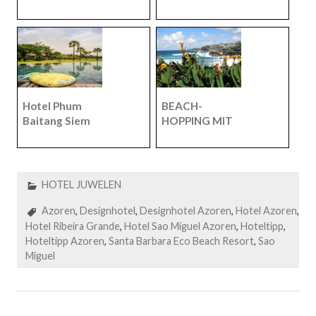
Chalkidiki – Den
Herzensangeleg
Sommer
enheit mit
verlängern.
praktischen
Tipps.
Hotel Phum
BEACH-
Baitang Siem
HOPPING MIT
Reap – Das
KIND: Sydney
magische grüne
Coastal Walk
Dorf.
Vom Bondi zum
Coogee Beach
HOTEL JUWELEN
Azoren
,
Designhotel
,
Designhotel Azoren
,
Hotel Azoren
,
Hotel Ribeira Grande
,
Hotel Sao Miguel Azoren
,
Hoteltipp
,
Hoteltipp Azoren
,
Santa Barbara Eco Beach Resort
,
Sao
Miguel