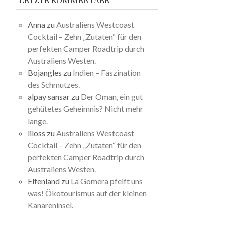
LETZTE KOMMENTARE
Anna
zu
Australiens Westcoast
Cocktail – Zehn „Zutaten“ für den
perfekten Camper Roadtrip durch
Australiens Westen.
Bojangles
zu
Indien – Faszination
des Schmutzes.
alpay sansar
zu
Der Oman, ein gut
gehütetes Geheimnis? Nicht mehr
lange.
liloss
zu
Australiens Westcoast
Cocktail – Zehn „Zutaten“ für den
perfekten Camper Roadtrip durch
Australiens Westen.
Elfenland
zu
La Gomera pfeift uns
was! Ökotourismus auf der kleinen
Kanareninsel.