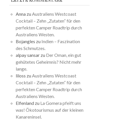
LETZTE KOMMENTARE
Anna
zu
Australiens Westcoast
Cocktail – Zehn „Zutaten“ für den
perfekten Camper Roadtrip durch
Australiens Westen.
Bojangles
zu
Indien – Faszination
des Schmutzes.
alpay sansar
zu
Der Oman, ein gut
gehütetes Geheimnis? Nicht mehr
lange.
liloss
zu
Australiens Westcoast
Cocktail – Zehn „Zutaten“ für den
perfekten Camper Roadtrip durch
Australiens Westen.
Elfenland
zu
La Gomera pfeift uns
was! Ökotourismus auf der kleinen
Kanareninsel.