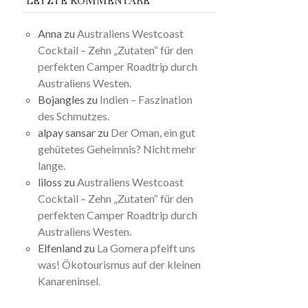
LETZTE KOMMENTARE
Anna
zu
Australiens Westcoast
Cocktail – Zehn „Zutaten“ für den
perfekten Camper Roadtrip durch
Australiens Westen.
Bojangles
zu
Indien – Faszination
des Schmutzes.
alpay sansar
zu
Der Oman, ein gut
gehütetes Geheimnis? Nicht mehr
lange.
liloss
zu
Australiens Westcoast
Cocktail – Zehn „Zutaten“ für den
perfekten Camper Roadtrip durch
Australiens Westen.
Elfenland
zu
La Gomera pfeift uns
was! Ökotourismus auf der kleinen
Kanareninsel.