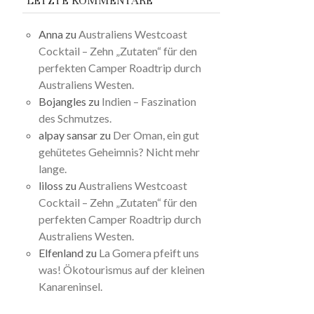
LETZTE KOMMENTARE
Anna
zu
Australiens Westcoast
Cocktail – Zehn „Zutaten“ für den
perfekten Camper Roadtrip durch
Australiens Westen.
Bojangles
zu
Indien – Faszination
des Schmutzes.
alpay sansar
zu
Der Oman, ein gut
gehütetes Geheimnis? Nicht mehr
lange.
liloss
zu
Australiens Westcoast
Cocktail – Zehn „Zutaten“ für den
perfekten Camper Roadtrip durch
Australiens Westen.
Elfenland
zu
La Gomera pfeift uns
was! Ökotourismus auf der kleinen
Kanareninsel.