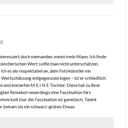
nt
teressiert doch niemanden, meint mein Mann. Ich finde
 künstlerischen Wert sollte man nicht unterschätzen.
ch es als respektabel an, dem Fotokünstler ein
Wertschätzung entgegenzubringen – ist er schließlich
re und immerhin M E I N E Tochter. Diese hat zu ihrer
gten Reiselust neuerdings eine Faszination fürs
twickelt (nur die Faszination ist genetisch, Talent
vier bekam sie ein schwarz-grünes Etwas