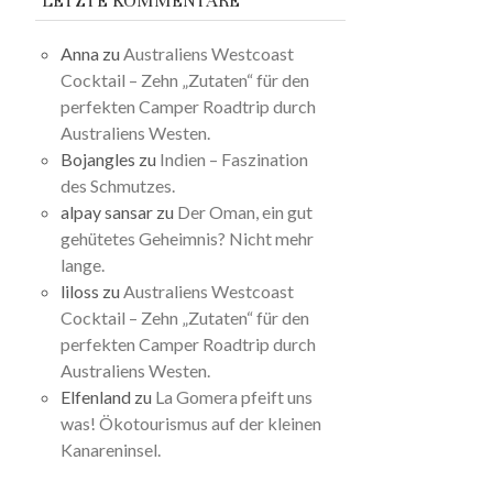
LETZTE KOMMENTARE
Anna
zu
Australiens Westcoast
Cocktail – Zehn „Zutaten“ für den
perfekten Camper Roadtrip durch
Australiens Westen.
Bojangles
zu
Indien – Faszination
des Schmutzes.
alpay sansar
zu
Der Oman, ein gut
gehütetes Geheimnis? Nicht mehr
lange.
liloss
zu
Australiens Westcoast
Cocktail – Zehn „Zutaten“ für den
perfekten Camper Roadtrip durch
Australiens Westen.
Elfenland
zu
La Gomera pfeift uns
was! Ökotourismus auf der kleinen
Kanareninsel.