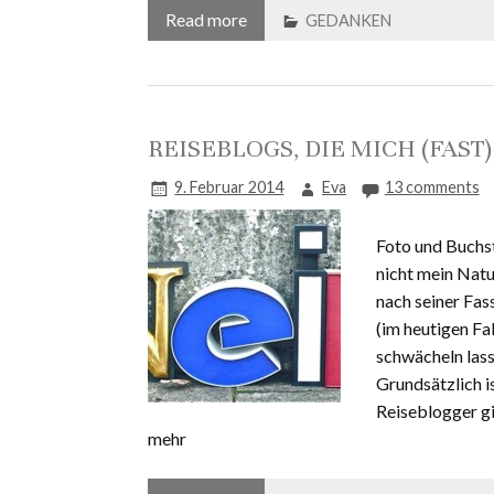
Read more
GEDANKEN
REISEBLOGS, DIE MICH (FAST
9. Februar 2014
Eva
13 comments
Foto und Buch
nicht mein Natu
nach seiner Fas
(im heutigen Fa
schwächeln lass
Grundsätzlich is
Reiseblogger gi
mehr