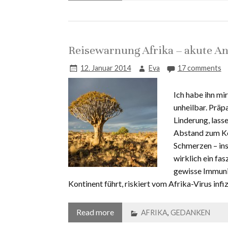
Reisewarnung Afrika – akute An
12. Januar 2014
Eva
17 comments
Ich habe ihn mir
unheilbar. Präp
Linderung, lass
Abstand zum Kon
Schmerzen – in
wirklich ein fas
gewisse Immuni
Kontinent führt, riskiert vom Afrika-Virus infiz
Read more
AFRIKA
,
GEDANKEN