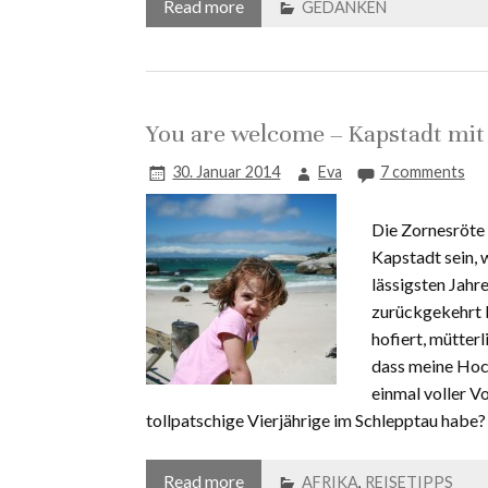
Read more
GEDANKEN
You are welcome – Kapstadt mit
30. Januar 2014
Eva
7 comments
Die Zornesröte 
Kapstadt sein, 
lässigsten Jahr
zurückgekehrt 
hofiert, mütterl
dass meine Hoc
einmal voller V
tollpatschige Vierjährige im Schlepptau habe?
Read more
AFRIKA
,
REISETIPPS