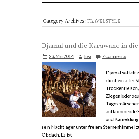
Category Archives:
TRAVELSTYLE
Djamal und die Karawane in die
23. Mai 2014
Eva
7 comments
Djamal sattelt
dient ein alter 
Trockenfleisch,
Ziegenlederbeut
Tagesmärsche r
aufkommende Sa
und Kameldung 
sein Nachtlager unter freiem Sternenhimmel z
Obdach. Es ist