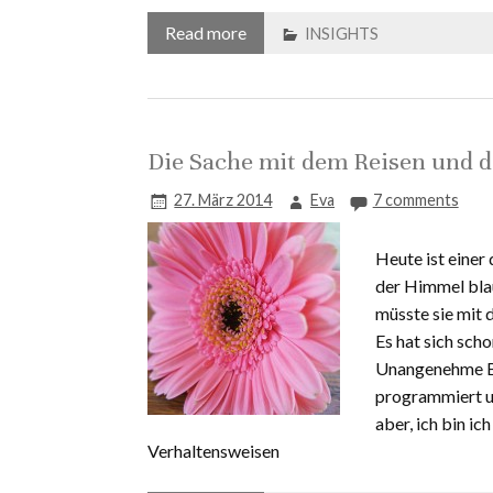
Read more
INSIGHTS
Die Sache mit dem Reisen und 
27. März 2014
Eva
7 comments
Heute ist einer
der Himmel blau
müsste sie mit 
Es hat sich sch
Unangenehme Bri
programmiert un
aber, ich bin ic
Verhaltensweisen