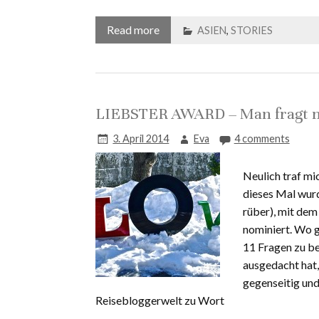
Read more
ASIEN
,
STORIES
LIEBSTER AWARD – Man fragt mi
3. April 2014
Eva
4 comments
Neulich traf mi
dieses Mal wur
rüber), mit dem
nominiert. Wo g
11 Fragen zu be
ausgedacht hat,
gegenseitig und
Reisebloggerwelt zu Wort