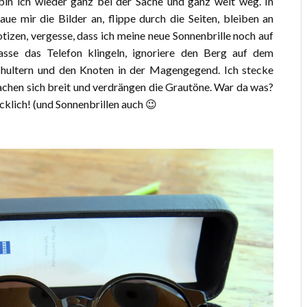
bin ich wieder ganz bei der Sache und ganz weit weg. In
ue mir die Bilder an, flippe durch die Seiten, bleiben an
tizen, vergesse, dass ich meine neue Sonnenbrille noch auf
sse das Telefon klingeln, ignoriere den Berg auf dem
Schultern und den Knoten in der Magengegend. Ich stecke
machen sich breit und verdrängen die Grautöne. War da was?
cklich! (und Sonnenbrillen auch 😉