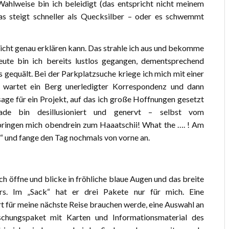
Wahlweise bin ich beleidigt (das entspricht nicht meinem
s steigt schneller als Quecksilber – oder es schwemmt
 nicht genau erklären kann. Das strahle ich aus und bekomme
heute bin ich bereits lustlos gegangen, dementsprechend
 gequält. Bei der Parkplatzsuche kriege ich mich mit einer
ch wartet ein Berg unerledigter Korrespondenz und dann
ge für ein Projekt, auf das ich große Hoffnungen gesetzt
kade bin desillusioniert und genervt – selbst vom
bringen mich obendrein zum Haaatschii! What the …. ! Am
t“ und fange den Tag nochmals von vorne an.
Ich öffne und blicke in fröhliche blaue Augen und das breite
ers. Im „Sack“ hat er drei Pakete nur für mich. Eine
ert für meine nächste Reise brauchen werde, eine Auswahl an
schungspaket mit Karten und Informationsmaterial des