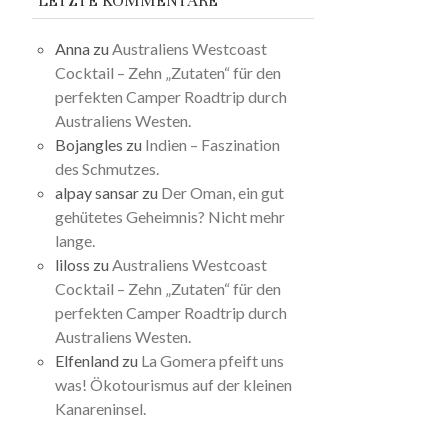
LETZTE KOMMENTARE
Anna
zu
Australiens Westcoast
Cocktail – Zehn „Zutaten“ für den
perfekten Camper Roadtrip durch
Australiens Westen.
Bojangles
zu
Indien – Faszination
des Schmutzes.
alpay sansar
zu
Der Oman, ein gut
gehütetes Geheimnis? Nicht mehr
lange.
liloss
zu
Australiens Westcoast
Cocktail – Zehn „Zutaten“ für den
perfekten Camper Roadtrip durch
Australiens Westen.
Elfenland
zu
La Gomera pfeift uns
was! Ökotourismus auf der kleinen
Kanareninsel.