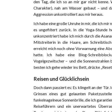
den Tag, die ich so an mir gar nicht kenne. 
Charakter), nah am Wasser gebaut – und da
Aggression unkontrolliert aus mir heraus.
Ich habe eine große Unruhe in mir, die ich mir
es ungefiltert zurück. In die Yoga-Stunde 
unkonzentriert habe ich mich durch die Asanas
Mitstreiterin in die Haare, am Schreibtis
erreicht mich noch ohne Vorwarnung eine Absa
hatte. Ich habe eine Blog-Schreibbloc
Vogelgezwitscher – und die Sonnenstrahlen 
besten ich gehe wieder ins Bett, drücke „Rese
Reisen und Glücklichsein
Doch dann passiert es: Es klingelt an der Tür. 
Grinsen eines gut gelaunten Paketzustell
funkelnagelneue Sonnenbrille, die ich garanti
Reiseführern und ein unerwartetes Überra