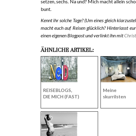
setzen, sechs. Na und? Mich macht allein sch
bunt.
Kennt ihr solche Tage? (Um eines gleich klarzuste
macht euch auf Reisen glücklich? Hinterlasst e
einen eigenen Blogpost und verlinkt ihn mit
Chris
ÄHNLICHE ARTIKEL:
REISEBLOGS,
Meine
DIE MICH (FAST)
skurrilsten
NEIDISCH
Übernachtung
STIMMEN.
n auf Reisen –
Teil I