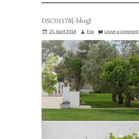
DSC01178{-blog}
25. April 2018
Eva
Leave a comment