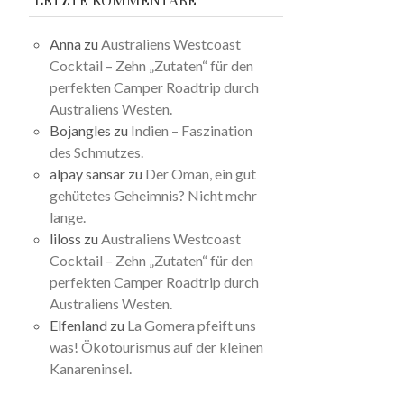
LETZTE KOMMENTARE
Anna
zu
Australiens Westcoast
Cocktail – Zehn „Zutaten“ für den
perfekten Camper Roadtrip durch
Australiens Westen.
Bojangles
zu
Indien – Faszination
des Schmutzes.
alpay sansar
zu
Der Oman, ein gut
gehütetes Geheimnis? Nicht mehr
lange.
liloss
zu
Australiens Westcoast
Cocktail – Zehn „Zutaten“ für den
perfekten Camper Roadtrip durch
Australiens Westen.
Elfenland
zu
La Gomera pfeift uns
was! Ökotourismus auf der kleinen
Kanareninsel.