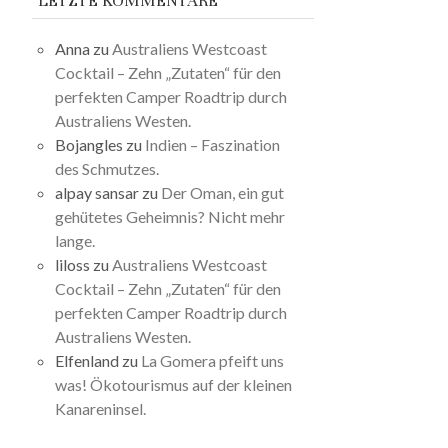
LETZTE KOMMENTARE
Anna
zu
Australiens Westcoast
Cocktail – Zehn „Zutaten“ für den
perfekten Camper Roadtrip durch
Australiens Westen.
Bojangles
zu
Indien – Faszination
des Schmutzes.
alpay sansar
zu
Der Oman, ein gut
gehütetes Geheimnis? Nicht mehr
lange.
liloss
zu
Australiens Westcoast
Cocktail – Zehn „Zutaten“ für den
perfekten Camper Roadtrip durch
Australiens Westen.
Elfenland
zu
La Gomera pfeift uns
was! Ökotourismus auf der kleinen
Kanareninsel.