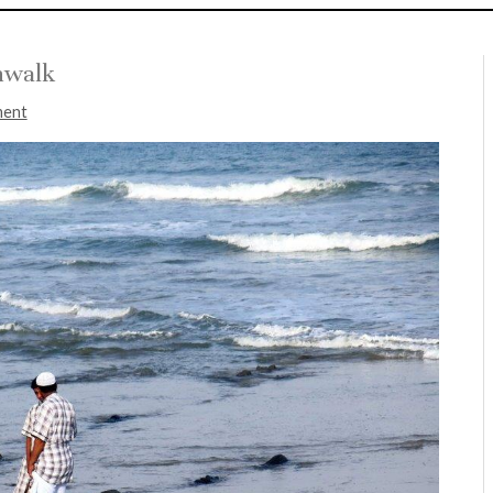
hwalk
ment