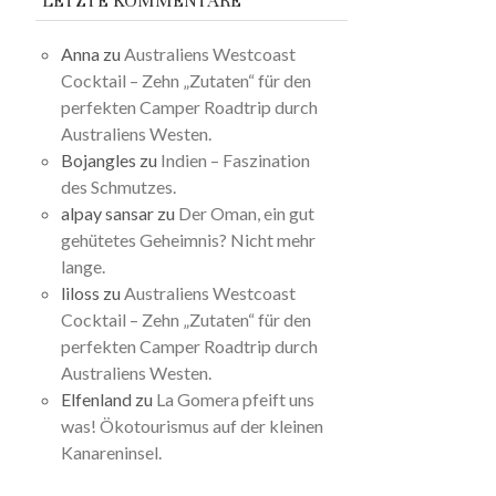
LETZTE KOMMENTARE
Anna
zu
Australiens Westcoast
Cocktail – Zehn „Zutaten“ für den
perfekten Camper Roadtrip durch
Australiens Westen.
Bojangles
zu
Indien – Faszination
des Schmutzes.
alpay sansar
zu
Der Oman, ein gut
gehütetes Geheimnis? Nicht mehr
lange.
liloss
zu
Australiens Westcoast
Cocktail – Zehn „Zutaten“ für den
perfekten Camper Roadtrip durch
Australiens Westen.
Elfenland
zu
La Gomera pfeift uns
was! Ökotourismus auf der kleinen
Kanareninsel.