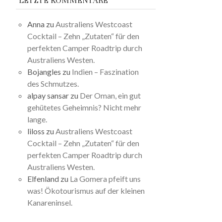
LETZTE KOMMENTARE
Anna
zu
Australiens Westcoast
Cocktail – Zehn „Zutaten“ für den
perfekten Camper Roadtrip durch
Australiens Westen.
Bojangles
zu
Indien – Faszination
des Schmutzes.
alpay sansar
zu
Der Oman, ein gut
gehütetes Geheimnis? Nicht mehr
lange.
liloss
zu
Australiens Westcoast
Cocktail – Zehn „Zutaten“ für den
perfekten Camper Roadtrip durch
Australiens Westen.
Elfenland
zu
La Gomera pfeift uns
was! Ökotourismus auf der kleinen
Kanareninsel.