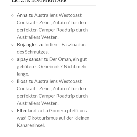
LETZTE KOMMENTARE
Anna
zu
Australiens Westcoast
Cocktail – Zehn „Zutaten“ für den
perfekten Camper Roadtrip durch
Australiens Westen.
Bojangles
zu
Indien – Faszination
des Schmutzes.
alpay sansar
zu
Der Oman, ein gut
gehütetes Geheimnis? Nicht mehr
lange.
liloss
zu
Australiens Westcoast
Cocktail – Zehn „Zutaten“ für den
perfekten Camper Roadtrip durch
Australiens Westen.
Elfenland
zu
La Gomera pfeift uns
was! Ökotourismus auf der kleinen
Kanareninsel.