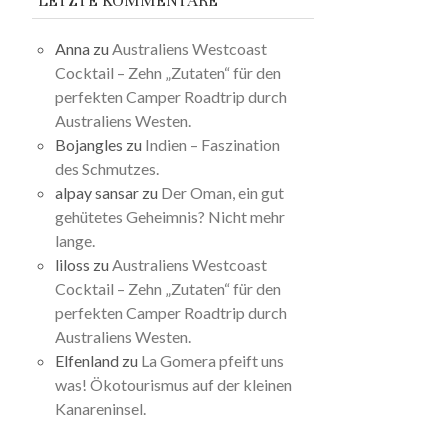
LETZTE KOMMENTARE
Anna
zu
Australiens Westcoast
Cocktail – Zehn „Zutaten“ für den
perfekten Camper Roadtrip durch
Australiens Westen.
Bojangles
zu
Indien – Faszination
des Schmutzes.
alpay sansar
zu
Der Oman, ein gut
gehütetes Geheimnis? Nicht mehr
lange.
liloss
zu
Australiens Westcoast
Cocktail – Zehn „Zutaten“ für den
perfekten Camper Roadtrip durch
Australiens Westen.
Elfenland
zu
La Gomera pfeift uns
was! Ökotourismus auf der kleinen
Kanareninsel.