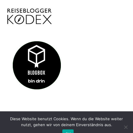
Diese Website benutzt Cookies. Wenn du die Website weiter
IMPRESSUM
KONTAKT
DATENSCHUTZ
nutzt, gehen wir von deinem Einverständnis aus.
@ HIDDENGEM.DE 2022