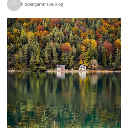
hiddengemtravelblog