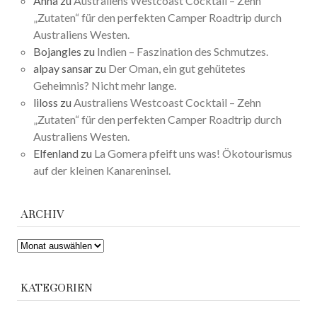
Anna
zu
Australiens Westcoast Cocktail – Zehn
„Zutaten“ für den perfekten Camper Roadtrip durch
Australiens Westen.
Bojangles
zu
Indien – Faszination des Schmutzes.
alpay sansar
zu
Der Oman, ein gut gehütetes
Geheimnis? Nicht mehr lange.
liloss
zu
Australiens Westcoast Cocktail – Zehn
„Zutaten“ für den perfekten Camper Roadtrip durch
Australiens Westen.
Elfenland
zu
La Gomera pfeift uns was! Ökotourismus
auf der kleinen Kanareninsel.
ARCHIV
ARCHIV
KATEGORIEN