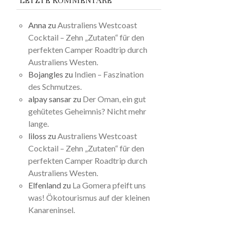
LETZTE KOMMENTARE
Anna
zu
Australiens Westcoast
Cocktail – Zehn „Zutaten“ für den
perfekten Camper Roadtrip durch
Australiens Westen.
Bojangles
zu
Indien – Faszination
des Schmutzes.
alpay sansar
zu
Der Oman, ein gut
gehütetes Geheimnis? Nicht mehr
lange.
liloss
zu
Australiens Westcoast
Cocktail – Zehn „Zutaten“ für den
perfekten Camper Roadtrip durch
Australiens Westen.
Elfenland
zu
La Gomera pfeift uns
was! Ökotourismus auf der kleinen
Kanareninsel.