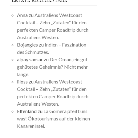
LETZTE KOMMENTARE
Anna
zu
Australiens Westcoast
Cocktail – Zehn „Zutaten“ für den
perfekten Camper Roadtrip durch
Australiens Westen.
Bojangles
zu
Indien – Faszination
des Schmutzes.
alpay sansar
zu
Der Oman, ein gut
gehütetes Geheimnis? Nicht mehr
lange.
liloss
zu
Australiens Westcoast
Cocktail – Zehn „Zutaten“ für den
perfekten Camper Roadtrip durch
Australiens Westen.
Elfenland
zu
La Gomera pfeift uns
was! Ökotourismus auf der kleinen
Kanareninsel.