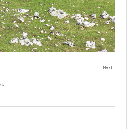
Next
st.