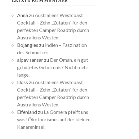
LETZTE KOMMENTARE
Anna
zu
Australiens Westcoast
Cocktail – Zehn „Zutaten“ für den
perfekten Camper Roadtrip durch
Australiens Westen.
Bojangles
zu
Indien – Faszination
des Schmutzes.
alpay sansar
zu
Der Oman, ein gut
gehütetes Geheimnis? Nicht mehr
lange.
liloss
zu
Australiens Westcoast
Cocktail – Zehn „Zutaten“ für den
perfekten Camper Roadtrip durch
Australiens Westen.
Elfenland
zu
La Gomera pfeift uns
was! Ökotourismus auf der kleinen
Kanareninsel.