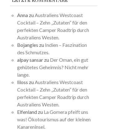
LETZTE KOMMENTARE
Anna
zu
Australiens Westcoast
Cocktail – Zehn „Zutaten“ für den
perfekten Camper Roadtrip durch
Australiens Westen.
Bojangles
zu
Indien – Faszination
des Schmutzes.
alpay sansar
zu
Der Oman, ein gut
gehütetes Geheimnis? Nicht mehr
lange.
liloss
zu
Australiens Westcoast
Cocktail – Zehn „Zutaten“ für den
perfekten Camper Roadtrip durch
Australiens Westen.
Elfenland
zu
La Gomera pfeift uns
was! Ökotourismus auf der kleinen
Kanareninsel.