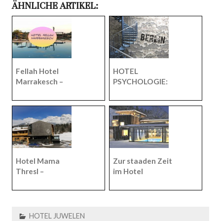
ÄHNLICHE ARTIKEL:
Fellah Hotel
HOTEL
Marrakesch –
PSYCHOLOGIE:
Ethik, Ästhetik
Welches Hotel
und ein buntes
in Berlin passt zu
Sammelsurium .
Dir?
Hotel Mama
Zur staaden Zeit
Thresl –
im Hotel
Skiurlaub auf die
Wiesergut oder
urbane Art
die Reduktion
auf das
Wesentliche
HOTEL JUWELEN