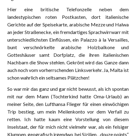
Hier eine britische Telefonzelle neben dem
landestypischen roten Postkasten, dort italienische
Gerichte auf der Speisekarte, arabische Mezze und Halwa
an jeder Straßenecke, ein fremdartiges Sprachwirrwarr mit
unterschiedlichsten Einflüssen, ein Palazzo à la Versailles,
bunt verschnörkelte arabische Holzbalkone und
Gotteshäuser samt Dorfplatz, die ihren italienischen
Nachbarn die Show stehlen. Gekrönt wird das Ganze dann
auch noch vom vorherrschenden Linksverkehr. Ja, Malta ist
schon wahrlich ein seltsames Plätzchen!
So war mir das ganz und gar nicht bewusst, als ich spontan
mit nur dem Mann (Tochterkind hatte Oma-Urlaub) an
meiner Seite, den Lufthansa Flieger für einen einwöchigen
Trip bestieg, um mein Meilenkonto vor dem Verfall zu
retten. Ich hatte kaum eine Vorstellung von diesem
Inselstaat, der für mich nicht vielmehr war, als ein felsiger
Klumpen, geografisch irgendwo bei Sizilien, „douze points“