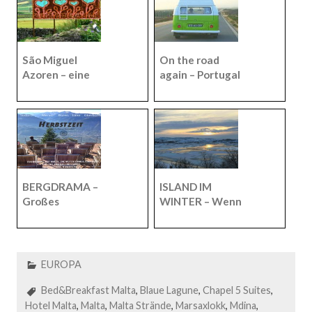
São Miguel
On the road
Azoren – eine
again – Portugal
Herzensangeleg
Roadtrip von
enheit mit
Nazaré bis
praktischen
Sagres
Tipps.
BERGDRAMA –
ISLAND IM
Großes
WINTER – Wenn
Herbstkino in
der goldene zum
Meran, Südtirol.
weißen Kreis
wird.
EUROPA
Bed&Breakfast Malta
,
Blaue Lagune
,
Chapel 5 Suites
,
Hotel Malta
,
Malta
,
Malta Strände
,
Marsaxlokk
,
Mdina
,