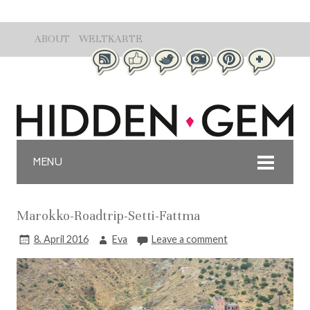
ABOUT
WELTKARTE
MENU
Marokko-Roadtrip-Setti-Fattma
8. April 2016
Eva
Leave a comment