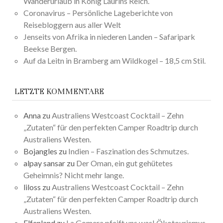
Wanderurlaub in König Laurins Reich.
Coronavirus – Persönliche Lageberichte von
Reisebloggern aus aller Welt
Jenseits von Afrika in niederen Landen – Safaripark
Beekse Bergen.
Auf da Leitn in Bramberg am Wildkogel – 18,5 cm Stil.
LETZTE KOMMENTARE
Anna
zu
Australiens Westcoast Cocktail – Zehn
„Zutaten“ für den perfekten Camper Roadtrip durch
Australiens Westen.
Bojangles
zu
Indien – Faszination des Schmutzes.
alpay sansar
zu
Der Oman, ein gut gehütetes
Geheimnis? Nicht mehr lange.
liloss
zu
Australiens Westcoast Cocktail – Zehn
„Zutaten“ für den perfekten Camper Roadtrip durch
Australiens Westen.
Elfenland
zu
La Gomera pfeift uns was! Ökotourismus